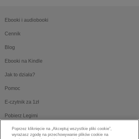
Ebooki i audiobooki
Cennik
Blog
Ebooki na Kindle
Jak to działa?
Pomoc
E-czytnik za 1zł
Pobierz Legimi
Poprzez kliknięcie na „Akceptuj wszystkie pliki cookie”,
Regulamin
wyrażasz zgodę na przechowywanie plików cookie na