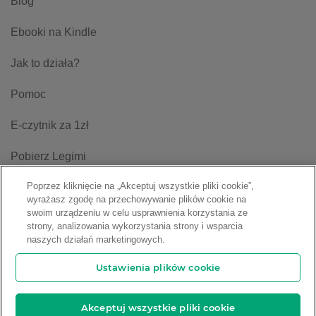
Blog
Ebooki na Kindle
Jak to działa?
Pomoc
E-czytnik za 1zł
Pobierz Legimi
Poprzez kliknięcie na „Akceptuj wszystkie pliki cookie”,
Regulamin
wyrażasz zgodę na przechowywanie plików cookie na
swoim urządzeniu w celu usprawnienia korzystania ze
Ustawienia plików cookie
strony, analizowania wykorzystania strony i wsparcia
naszych działań marketingowych.
Ustawienia plików cookie
Copyright © 2009-2026 Legimi S.A. Wszelkie prawa zastrzeżone.
Akceptuj wszystkie pliki cookie