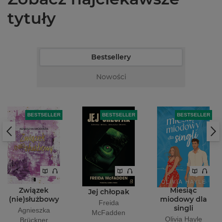
tytuły
Bestsellery
Nowości
BESTSELLER
BESTSELLER
BESTSELLER
Związek
Miesiąc
Jej chłopak
(nie)służbowy
miodowy dla
Freida
singli
Agnieszka
McFadden
Olivia Hayle
Brückner